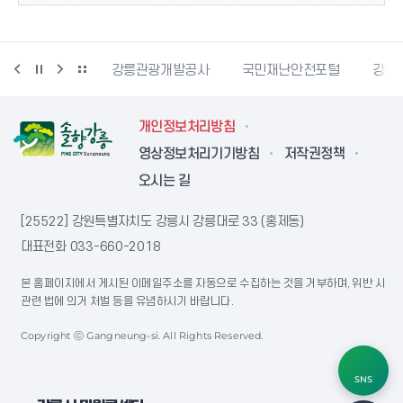
래인재육성재단
강릉관광개발공사
국민재난안전포털
강릉
개인정보처리방침
영상정보처리기기방침
저작권정책
오시는 길
[25522] 강원특별자치도 강릉시 강릉대로 33 (홍제동)
대표전화
033-660-2018
본 홈페이지에서 게시된 이메일주소를 자동으로 수집하는 것을 거부하며, 위반 시
관련 법에 의거 처벌 등을 유념하시기 바랍니다.
Copyright ⓒ Gangneung-si. All Rights Reserved.
SNS