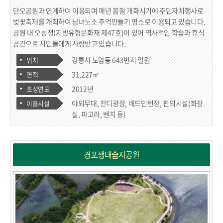
단오공원과 연계하여 이용되며 매년 봄철 개화시기에 주민자치행사로
벚꽃축제를 개최하여 남녀노소 추억만들기 명소로 이용되고 있습니다.
공원 내 오성정(지방유형문화재 제47호)이 있어 역사적인 학습과 휴식
공간으로 시민들에게 사랑받고 있습니다.
강릉시 노암동 643번지 일원
위치
31,227㎡
면적
2012년
조성연도
야외무대, 잔디광장, 배드민턴장, 편의시설(화장
이용시설
실, 파고라, 벤치 등)
경포생태습지공원