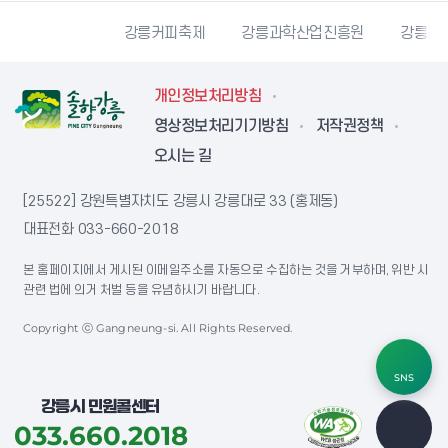
시자원봉사센터
강릉커피축제
강릉과학산업진흥원
강릉문
개인정보처리방침
영상정보처리기기방침
저작권정책
오시는 길
[25522] 강원특별자치도 강릉시 강릉대로 33 (홍제동)
대표전화
033-660-2018
본 홈페이지에서 게시된 이메일주소를 자동으로 수집하는 것을 거부하며, 위반 시
관련 법에 의거 처벌 등을 유념하시기 바랍니다.
Copyright ⓒ Gangneung-si. All Rights Reserved.
SNS
강릉시 민원콜센터
033.660.2018