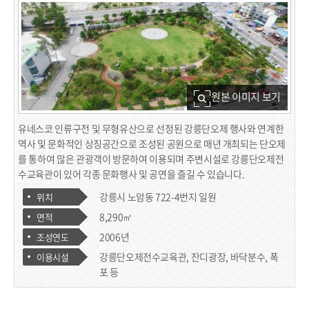
원본 이미지 보기
유네스코 인류구전 및 무형유산으로 선정된 강릉단오제 행사와 연계한
역사 및 문화적인 상징공간으로 조성된 공원으로 매년 개최되는 단오제
를 통하여 많은 관광객이 방문하여 이용되며 주변시설로 강릉단오제전
수교육관이 있어 각종 문화행사 및 공연을 즐길 수 있습니다.
강릉시 노암동 722-4번지 일원
위치
8,290㎡
면적
2006년
조성연도
강릉단오제전수교육관, 잔디광장, 바닥분수, 폭
이용시설
포 등