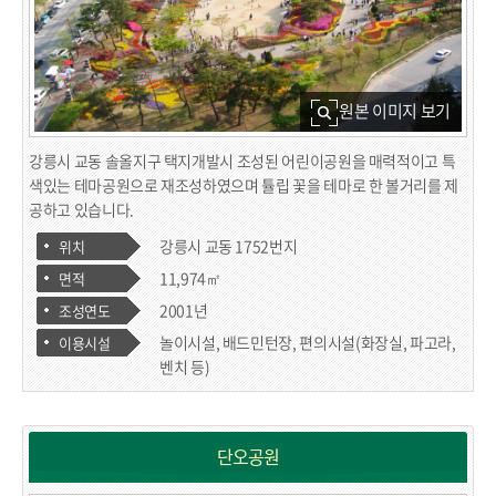
원본 이미지 보기
강릉시 교동 솔올지구 택지개발시 조성된 어린이공원을 매력적이고 특
색있는 테마공원으로 재조성하였으며 튤립 꽃을 테마로 한 볼거리를 제
공하고 있습니다.
강릉시 교동 1752번지
위치
11,974㎡
면적
2001년
조성연도
놀이시설, 배드민턴장, 편의시설(화장실, 파고라,
이용시설
벤치 등)
단오공원