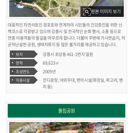
원본 이미지 보기
대표적인 자연석호인 경포호와 연계하여 시민들의 건강증진을 위한 산
책코스로 각광받고 있으며 강릉시 및 전국적인 순회 행사, 소풍 등으로
연중 이용객들의 발길을 머무르게 합니다. 더불어 주변에 가시연습지, 허
균허난설헌 공원, 생태저류지 등 많은 볼거리를 제공하고 있습니다.
강릉시 초당동 461-1번지 일원
위치
69,623㎡
면적
2009년
조성연도
잔디광장, 야외무대, 편의시설(화장실, 파고라, 벤
이용시설
치 등)
튤립공원