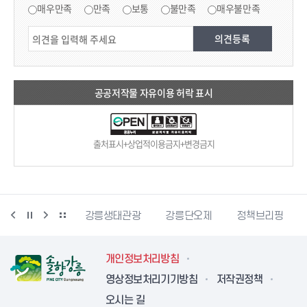
매우만족
만족
보통
불만족
매우불만족
공공저작물 자유이용 허락 표시
출처표시+상업적이용금지+변경금지
시동물사랑센터
강릉생태관광
강릉단오제
정책브리핑
개인정보처리방침
영상정보처리기기방침
저작권정책
오시는 길