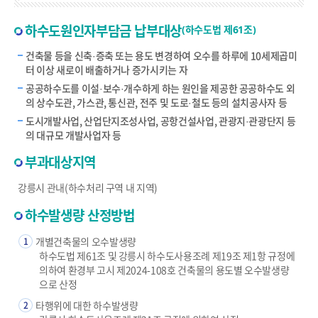
하수도원인자부담금 납부대상
(하수도법 제61조)
건축물 등을 신축·증축 또는 용도 변경하여 오수를 하루에 10세제곱미
터 이상 새로이 배출하거나 증가시키는 자
공공하수도를 이설·보수·개수하게 하는 원인을 제공한 공공하수도 외
의 상수도관, 가스관, 통신관, 전주 및 도로·철도 등의 설치공사자 등
도시개발사업, 산업단지조성사업, 공항건설사업, 관광지·관광단지 등
의 대규모 개발사업자 등
부과대상지역
강릉시 관내(하수처리 구역 내 지역)
하수발생량 산정방법
개별건축물의 오수발생량
1
하수도법 제61조 및 강릉시 하수도사용조례 제19조 제1항 규정에
의하여 환경부 고시 제2024-108호 건축물의 용도별 오수발생량
으로 산정
타행위에 대한 하수발생량
2