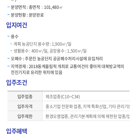
분양면적 : 총면적：101,480㎡
분양현황 : 분양완료
입지여건
용수
계획 농공단지 용수량 : 1,900㎥/일
생활용수 : 400㎥/일, 공장용수 : 1,500㎥/일
오폐수 : 주문진 농공단지 공공폐수처리시설에 유입처리
지역경제 : 2018동계올림픽 개최로 교통여건이 좋아져 대북방교역의
전진기지로 유리한 위치에 있음
입주조건
입주조건-입주업종, 입주자격, 입주제한
입주업종
제조업종(C10~C34)
입주자격
중소기업 전문화 업종, 지역 특화산업, 기타 관리기본
입주제한
환경오염업종, 관리기본계획에 의해 제한된 업종/업
입주혜택