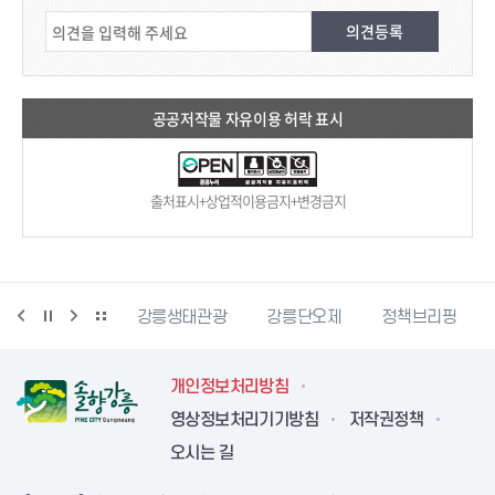
공공저작물 자유이용 허락 표시
출처표시+상업적이용금지+변경금지
시동물사랑센터
강릉생태관광
강릉단오제
정책브리핑
개인정보처리방침
영상정보처리기기방침
저작권정책
오시는 길