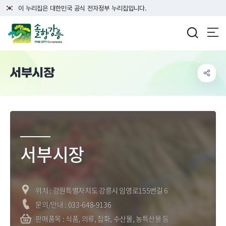
이 누리집은 대한민국 공식 전자정부 누리집입니다.
강릉시청
서부시장
배경 이미지
서부시장
위치 : 강원특별자치도 강릉시 임영로155번길 6
문의/안내 : 033-648-9136
판매품목 : 식품, 의류, 잡화, 수산물, 농특산물 등