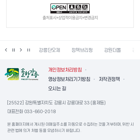
출처표시+상업적이용금지+변경금지
강릉생태관광
강릉단오제
정책브리핑
강원더몰
강원
개인정보처리방침
영상정보처리기기방침
저작권정책
오시는 길
[25522] 강원특별자치도 강릉시 강릉대로 33 (홍제동)
대표전화
033-660-2018
본 홈페이지에서 게시된 이메일주소를 자동으로 수집하는 것을 거부하며, 위반 시
관련 법에 의거 처벌 등을 유념하시기 바랍니다.