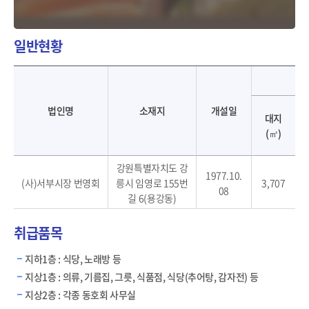
일반현황
서부시장-법인명, 소재지, 개설일, 시설규모, 층수
법인명
소재지
개설일
대지
(㎡)
강원특별자치도 강
1977.10.
(사)서부시장 번영회
릉시 임영로 155번
3,707
08
길 6(용강동)
취급품목
지하1층 : 식당, 노래방 등
지상1층 : 의류, 기름집, 그릇, 식품점, 식당(추어탕, 감자전) 등
지상2층 : 각종 동호회 사무실