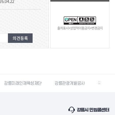
26.04.22
출처표시+상업적이용금지+변경금지
강릉미래인재육성재단
강릉관광개발공사
국민재난
강릉시 민원콜센터