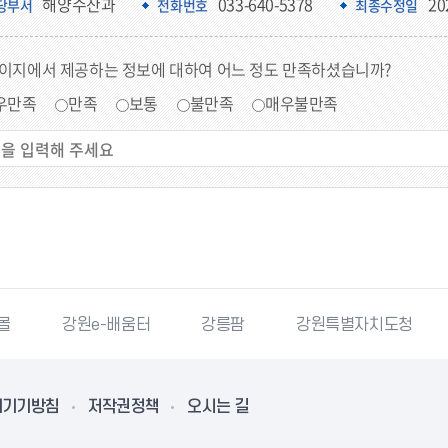
해양수산과
033-640-5378
20
당부서
전화번호
최종수정일
페이지에서 제공하는 정보에 대하여 어느 정도 만족하셨습니까?
우만족
만족
보통
불만족
매우불만족
몰
강원e-배움터
강릉팜
강원특별자치도청
리기기방침
저작권정책
오시는 길