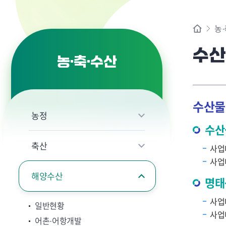
농·
수산
농·축·수산
수산물
농정
수산
축산
사업
사업
해양수산
명태
사업
일반현황
사업
어촌·어항개발