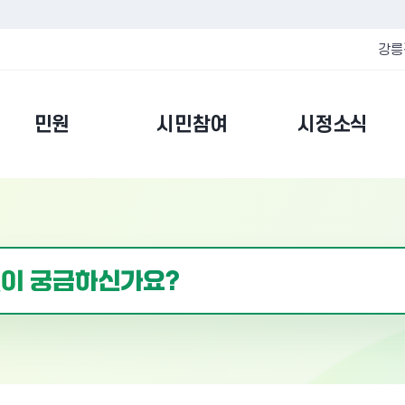
강릉
민원
시민참여
시정소식