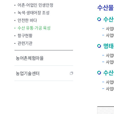
어촌·어업인 민생안정
수산물
녹색·생태어장 조성
수산
안전한 바다
수산 유통·가공 육성
사업
사업
항구현황
관련기관
명태
사업
농어촌체험마을
사업
수산
농업기술센터
사업
사업