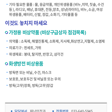
기타 필요한 물품 : 물, 응급약품, 개인위생용품 (비누,치약, 칫솔, 수건
등 ), 라디오, 배낭, 휴대폰, 전등,양초, 성냥(라이터), 비누, 소금, 여성
위생용품, 배터리, 신발, 장갑, 소화기, 기타물품 등
이것도 놓치지 마세요
가정용 비상약품 (비상구급상자 점검목록)
의약품 : 소독제, 해열진통제, 소화제, 지사제,화상연고,지혈제, 소염제
의료기구 : 핀세트, 가위
위생재료 : 붕대, 탈지면, 반창고, 삼각건
화생방전 비상용품
방독면 또는 비닐, 수건, 마스크
보호옷, 보호두건 및 비닐옷 또는 우의
방독(고무)장화, 방독(고무)장갑
담당부서 정보 & 컨텐츠 만족도 조사 & 공공저작물 자유이용 허락 표시
담당부서 정보
담당부서
재난안전과
전화번호
033-640-5945