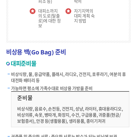
피소 등)
락처
대피소까지
자기지역의
의 도로(탈출
대피 계획 숙
로)에 대한 정
지 방법
보
비상용 백(Go Bag) 준비
대피준비물
비상식량, 물, 응급약품, 플래시, 라디오, 건전지, 호루라기, 여분의 휴
대전화 배터리 등
가능하면 평소에 가족수대로 비상용 가방을 준비
준비물
비상식량, 음료수, 손전등, 건전지, 성냥, 라이터, 휴대용라디오,
비상의류, 속옷, 병따개, 화장지, 수건, 구급용품, 귀중품(현금/
보험증서), 안경 등(생활용품), 생리용품, 종이기저귀
귀중품 및 중요한 서류 : 중요한 서류는 방수가 되는 비닐에 보관