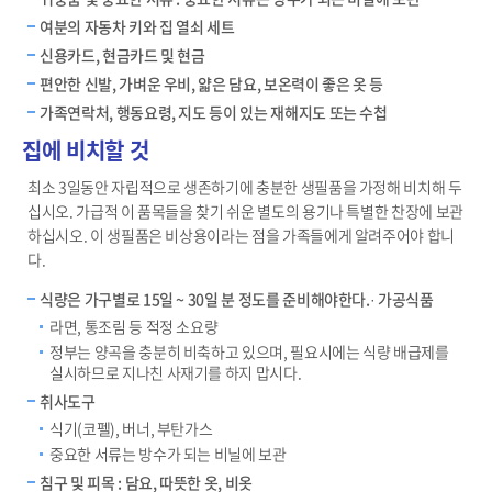
여분의 자동차 키와 집 열쇠 세트
신용카드, 현금카드 및 현금
편안한 신발, 가벼운 우비, 얇은 담요, 보온력이 좋은 옷 등
가족연락처, 행동요령, 지도 등이 있는 재해지도 또는 수첩
집에 비치할 것
최소 3일동안 자립적으로 생존하기에 충분한 생필품을 가정해 비치해 두
십시오. 가급적 이 품목들을 찾기 쉬운 별도의 용기나 특별한 찬장에 보관
하십시오. 이 생필품은 비상용이라는 점을 가족들에게 알려주어야 합니
다.
식량은 가구별로 15일 ~ 30일 분 정도를 준비해야한다.· 가공식품
라면, 통조림 등 적정 소요량
정부는 양곡을 충분히 비축하고 있으며, 필요시에는 식량 배급제를
실시하므로 지나친 사재기를 하지 맙시다.
취사도구
식기(코펠), 버너, 부탄가스
중요한 서류는 방수가 되는 비닐에 보관
침구 및 피목 : 담요, 따뜻한 옷, 비옷