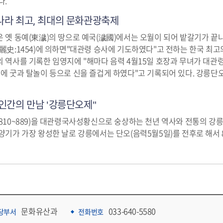
다.
나라 최고, 최대의 문화관광축제
 옛 동예(東濊)의 땅으로 예국(濊國)에서는 오월이 되어 밭갈기가 끝나면
麗史:1454)에 의하면"대관령 승사에 기도하였다"고 전하는 한국 최고
 역사를 기록한 임영지에 "해마다 음력 4월15일 호장과 무녀가 대
에 굿과 탈놀이 등으로 신을 즐겁게 하였다"고 기록되어 있다. 강릉단
인간의 만남 '강릉단오제"
810~889)을 대관령국사성황신으로 숭상하는 천년 역사와 전통의 강릉
양기가 가장 왕성한 날로 강릉에서는 단오(음력5월5일)를 전후로 해서
문화유산과
033-640-5580
당부서
전화번호