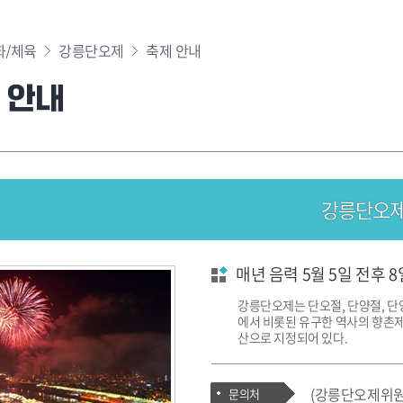
화/체육
강릉단오제
축제 안내
 안내
강릉단오
매년 음력 5월 5일 전후
강릉단오제는 단오절, 단양절, 단
에서 비롯된 유구한 역사의 향촌
산으로 지정되어 있다.
(강릉단오제위원회)
문의처