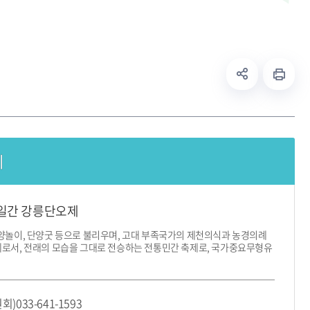
제
 8일간 강릉단오제
양놀이, 단양굿 등으로 불리우며, 고대 부족국가의 제천의식과 농경의례
제로서, 전래의 모습을 그대로 전승하는 전통민간 축제로, 국가중요무형유
033-641-1593