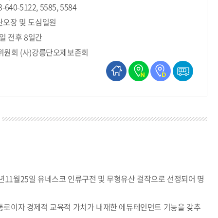
40-5122, 5585, 5584
단오장 및 도심일원
5일 전후 8일간
위원회 (사)강릉단오제보존회
홈페이지
네이버 지도보기
다음 지도보기
교통편
5년11월25일 유네스코 인류구전 및 무형유산 걸작으로 선정되어 명
통로이자 경제적 교육적 가치가 내재한 에듀테인먼트 기능을 갖추