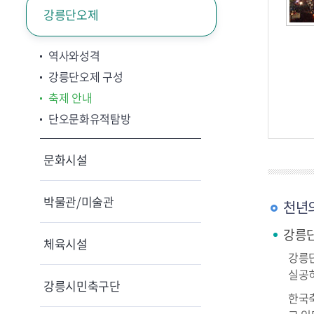
강릉단오제
역사와성격
강릉단오제 구성
축제 안내
단오문화유적탐방
문화시설
박물관/미술관
천년
강릉
체육시설
강릉단
실공히
강릉시민축구단
한국