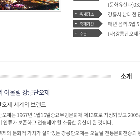
(문화유산과)033-6
강릉시 남대천 
축제장소
매년 음력 5월 
축제기간
(사)강릉단오제
주관
소개
의 어울림 강릉단오제
단오제 세계의 브랜드
오제는 1967년 1월16일중요무형문화재 제13호로 지정되었고 200
 인류가 보존하고 전승해야 할 소중한 유산이 된 것이다.
축제의 문화적 가치가 살아있는 강릉단오제는 오늘날 전통문화전승의 