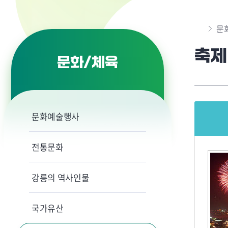
문
축제
문화/체육
문화예술행사
전통문화
강릉의 역사인물
국가유산