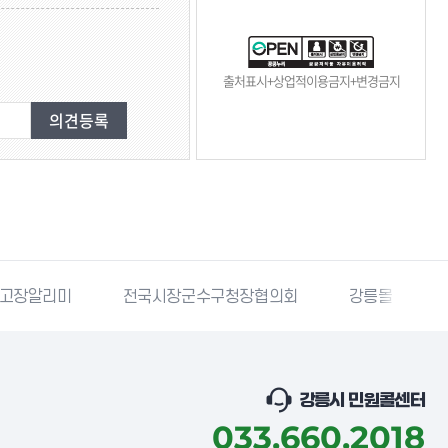
출처표시+상업적이용금지+변경금지
고장알리미
전국시장군수구청장협의회
강릉몰
강릉시 민원콜센터
033.660.2018