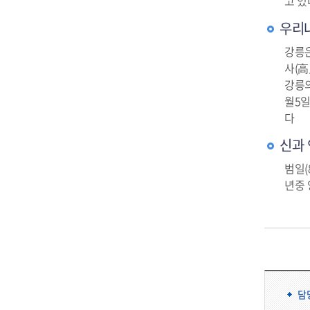
고 있
우리
강릉은
사(高
강릉의
월5일
다
신과 
범일(
년중 
담