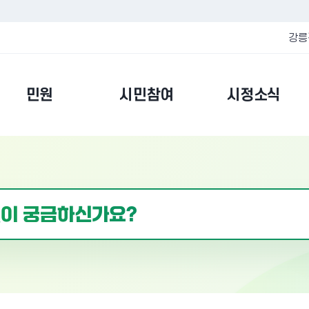
강릉
민원
시민참여
시정소식