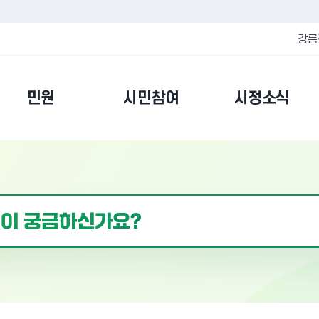
강릉
민원
시민참여
시정소식