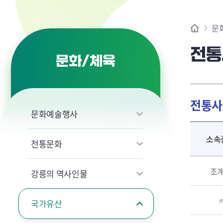
문
전통
문화/체육
전통사
문화예술행사
소속
전통문화
조
강릉의 역사인물
국가유산