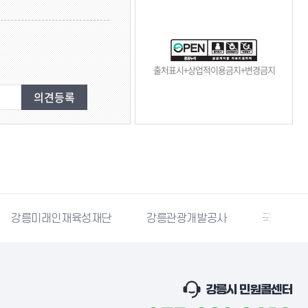
출처표시+상업적이용금지+변경금지
강릉미래인재육성재단
강릉관광개발공사
국민재난
강릉시 민원콜센터