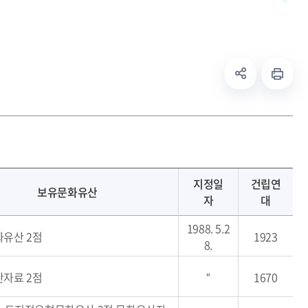
지정일
건립연
보유문화유산
자
대
1988. 5.2
유산 2점
1923
8.
자료 2점
″
1670