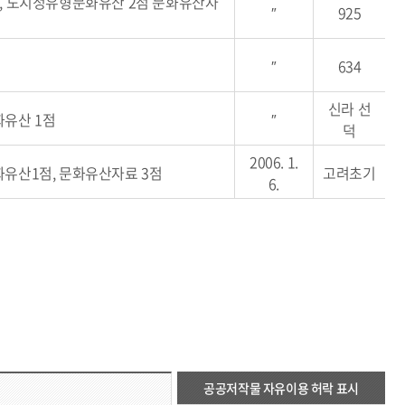
, 도지정유형문화유산 2점 문화유산자
″
925
″
634
신라 선
유산 1점
″
덕
2006. 1.
유산1점, 문화유산자료 3점
고려초기
6.
공공저작물 자유이용 허락 표시