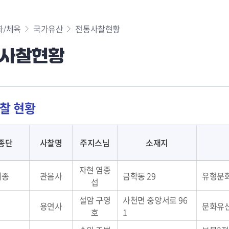
화/체육
국가유산
전통사찰현황
사찰현황
찰 현황
종단
사찰명
주지스님
소재지
자현 염중
계종
관음사
금학동 29
유형문화
섭
설암 구영
사천면 중앙서로 96
〃
용연사
문화유산
호
1