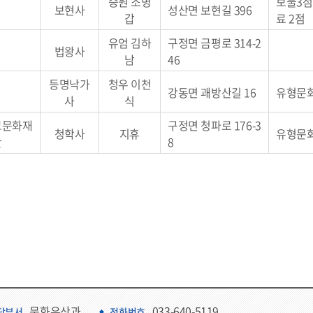
승원 조병
보물3점
〃
보현사
성산면 보현길 396
갑
료 2점
유엄 김하
구정면 금평로 314-2
〃
법왕사
남
46
등명낙가
청우 이천
〃
강동면 괘방산길 16
유형문화
사
식
교문화재
구정면 청파로 176-3
청학사
지휴
유형문화
단
8
문화유산과
033-640-5119
당부서
전화번호