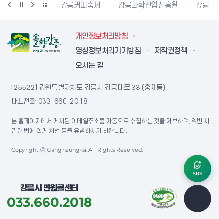
시자원봉사센터
강릉커피축제
강릉과학산업진흥원
강릉문
개인정보처리방침
영상정보처리기기방침
저작권정책
오시는 길
[25522] 강원특별자치도 강릉시 강릉대로 33 (홍제동)
대표전화
033-660-2018
본 홈페이지에서 게시된 이메일주소를 자동으로 수집하는 것을 거부하며, 위반 시
관련 법에 의거 처벌 등을 유념하시기 바랍니다.
Copyright ⓒ Gangneung-si. All Rights Reserved.
SNS
강릉시 민원콜센터
033.660.2018