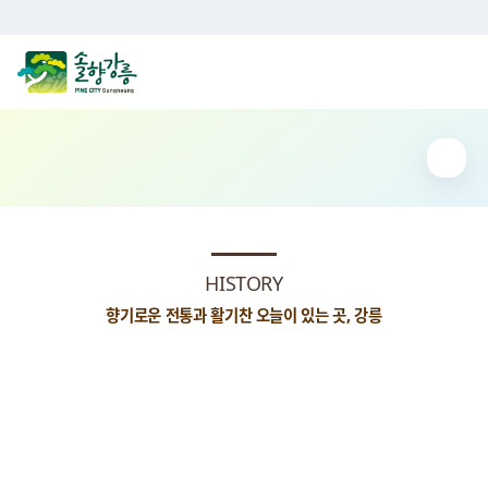
이 누리집은 대한민국 공식 전자정부 누리집입니다.
강릉시청
유래와 연혁
HISTORY
향기로운 전통과 활기찬 오늘이 있는 곳, 강릉
강릉시는 옛부터 예맥족이 살던 곳으로 기원전 129년에는 위
만조선에 영속하고 있었으며, 기원전 128년에 예맥의 군장인
남려가 위만조선의 우거왕을 벌하고 한나라에 귀속, 창해군의
일부가 되었다가 고구려 미천왕 14년(313년)에는 고구려 세력
에 합치게 되어 하서랑 또는 하슬라라고 불리었다.