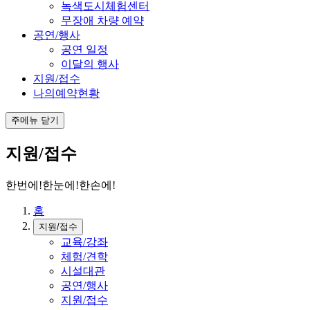
녹색도시체험센터
무장애 차량 예약
공연/행사
공연 일정
이달의 행사
지원/접수
나의예약현황
주메뉴 닫기
지원/접수
한번에!한눈에!한손에!
홈
지원/접수
교육/강좌
체험/견학
시설대관
공연/행사
지원/접수