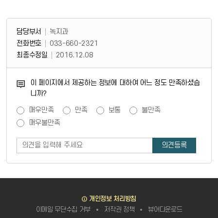
담당부서 정보 & 컨텐츠 만족도 조사
담당부서 정보
담당부서
녹지과
전화번호
033-660-2321
최종수정일
2016.12.08
콘텐츠 만족도 조사
이 페이지에서 제공하는 정보에 대하여 어느 정도 만족하셨습
니까?
만족도 조사
매우만족
만족
보통
불만족
매우불만족
바로가기
개인정보 처리방침
이메일 무단수집 거부
저작권 정책
뷰어다운로드