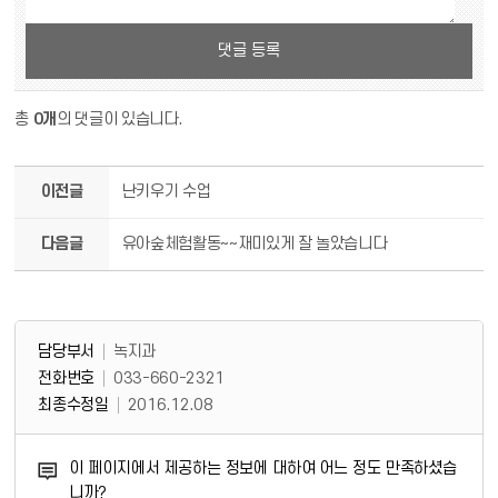
댓글 등록
총
0개
의 댓글이 있습니다.
이전글
난키우기 수업
다음글
유아숲체험활동~~재미있게 잘 놀았습니다
담당부서 정보 & 컨텐츠 만족도 조사
담당부서 정보
담당부서
녹지과
전화번호
033-660-2321
최종수정일
2016.12.08
콘텐츠 만족도 조사
이 페이지에서 제공하는 정보에 대하여 어느 정도 만족하셨습
니까?