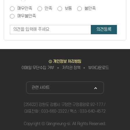
만족도 조사
매우만족
만족
보통
불만족
매우불만족
바로가기
개인정보 처리방침
이메일 무단수집 거부
저작권 정책
뷰어다운로드
관련사이트
관련 사이트
[25622] 강원도 강릉시 구정면 구정중앙로 92-177
대표전화 :
033-660-2322
팩스 : 033-640-4572
Copyright ⓒ Gangneung-si. All Rights Reserved.